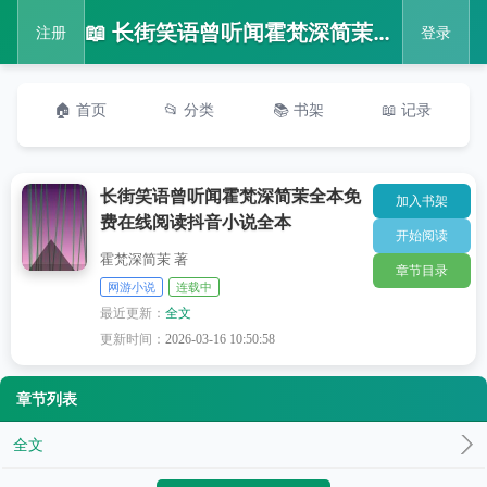
📖 长街笑语曾听闻霍梵深简茉全本免费在线阅读抖音小说全本
注册
登录
🏠 首页
📂 分类
📚 书架
📖 记录
长街笑语曾听闻霍梵深简茉全本免
加入书架
费在线阅读抖音小说全本
开始阅读
霍梵深简茉 著
章节目录
网游小说
连载中
最近更新：
全文
更新时间：
2026-03-16 10:50:58
章节列表
全文